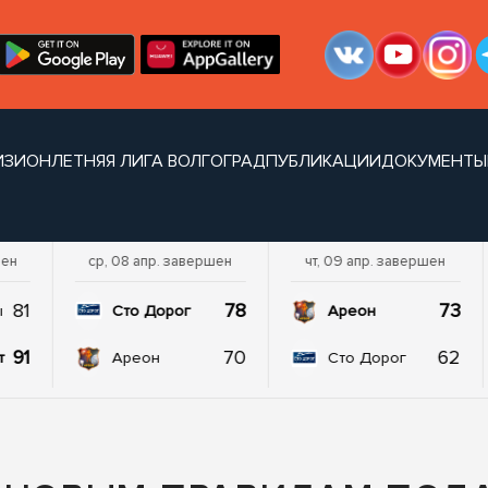
ИЗИОН
ЛЕТНЯЯ ЛИГА ВОЛГОГРАД
ПУБЛИКАЦИИ
ДОКУМЕНТЫ
шен
ср, 08 апр. завершен
чт, 09 апр. завершен
81
78
73
ы
Сто Дорог
Ареон
91
70
62
т
Ареон
Сто Дорог