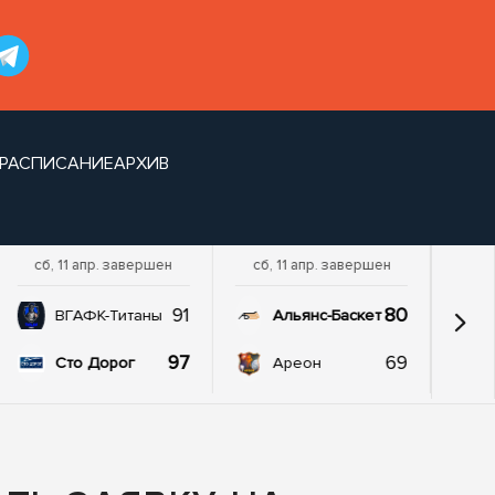
РАСПИСАНИЕ
АРХИВ
сб, 11 апр. завершен
сб, 11 апр. завершен
91
80
ВГАФК-Титаны
Альянс-Баскет
97
69
Сто Дорог
Ареон